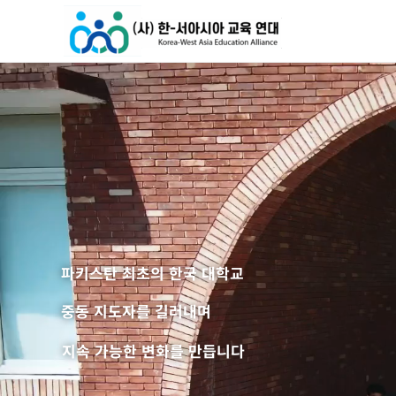
콘
텐
츠
로
건
너
뛰
기
파키스탄 최초의 한국 대학교
중동 지도자를 길러내며
지속 가능한 변화를 만듭니다