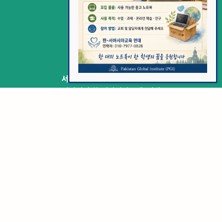
i
확인
l
*
연락처
서울시 퇴계로 12길 56번지 3층
사단법인 한-서아시아 교육 연대
대표전화 +82-2-3789-0331
010-7977-0828
이메일 minjaego137@gmail.com
이용약관
개인정보 처리방침