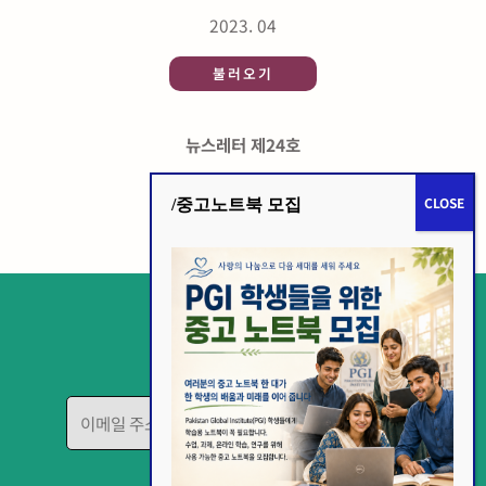
2023. 04
불러오기
뉴스레터 제24호
2023. 01
/중고노트북 모집
불러오기
뉴스레터 신청
E
m
a