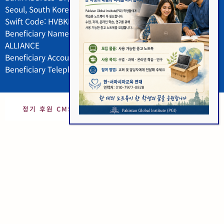
Seoul, South Korea
Swift Code: HVBKKRSEXXX
Beneficiary Name: KOREA-WEST ASIA EDUCATION
ALLIANCE
Beneficiary Account Number: 1081-201-599520
Beneficiary Telephone Number: 02-2002-3000
정기 후원 CMS 신청 ->
Get to Know Us Better
We are a dedicated team with a passion for
excellence. We believe in building lasting
relationships based on trust and reliability. Join us as
we strive to make a difference in our community and
beyond.