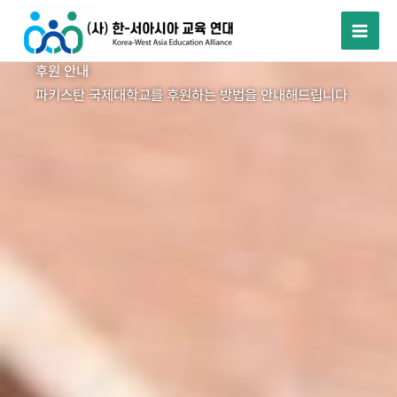
콘
텐
츠
후원 안내
로
파키스탄 국제대학교를 후원하는 방법을 안내해드립니다
건
너
뛰
기