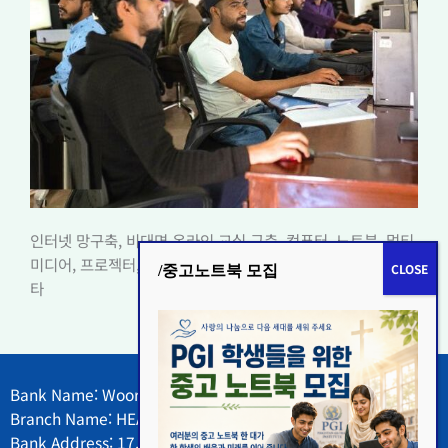
인터넷 망구축, 비대면 온라인 교실 구축, 컴퓨터, 노트북, 멀티
미디어, 프로젝터, 전자교탁, 음향장비, 카메라 및 영상장비, 기
/중고노트북 모집
타
달러 후원
Bank Name: Woori Bank
Branch Name: HEAD OFFICE BUSINESS DEPT.
Bank Address: 17, World Cup buk-ro 60-gil, Mapo-gu,