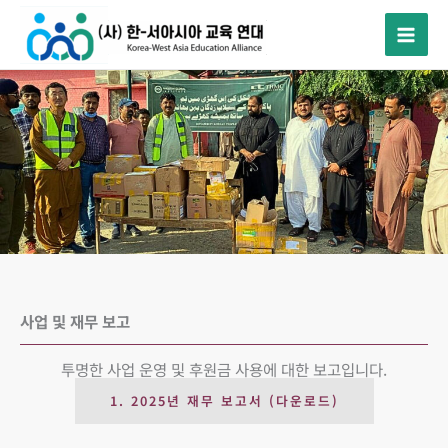
콘
텐
츠
로
건
너
뛰
기
사업 및 재무 보고
투명한 사업 운영 및 후원금 사용에 대한 보고입니다.
1. 2025년 재무 보고서 (다운로드)