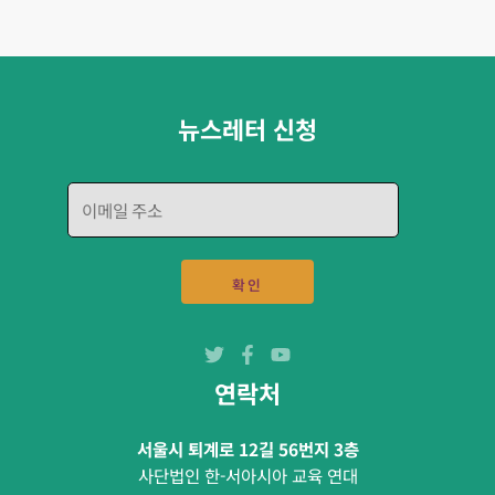
뉴스레터 신청
E
m
a
i
확인
l
*
연락처
서울시 퇴계로 12길 56번지 3층
사단법인 한-서아시아 교육 연대