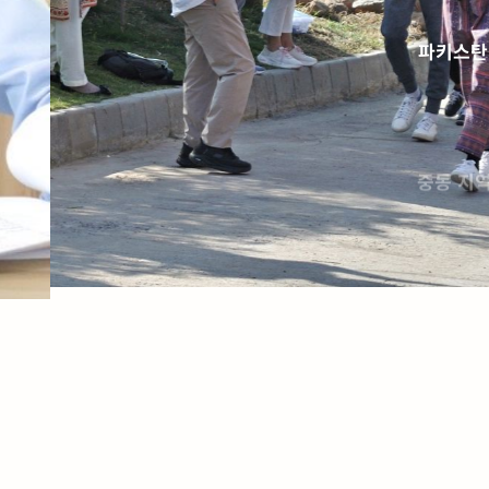
파키스탄
중동 지