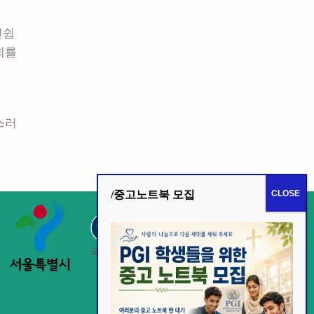
턴쉽
회를
스러
/중고노트북 모집