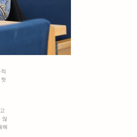
문적
 첫
하고
 많
내해