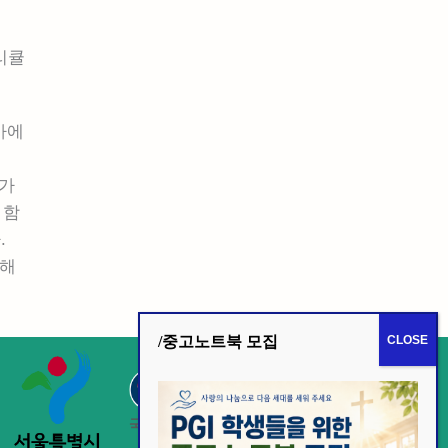
리큘
사에
화가
 함
.
께해
/중고노트북 모집