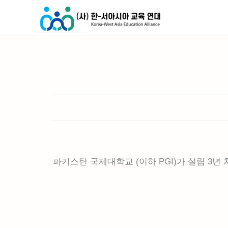
콘
텐
츠
로
건
너
뛰
기
파키스탄 국제대학교 (이하 PGI)가 설립 3년