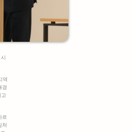
 시
지역
배경
되고
 가르
침처