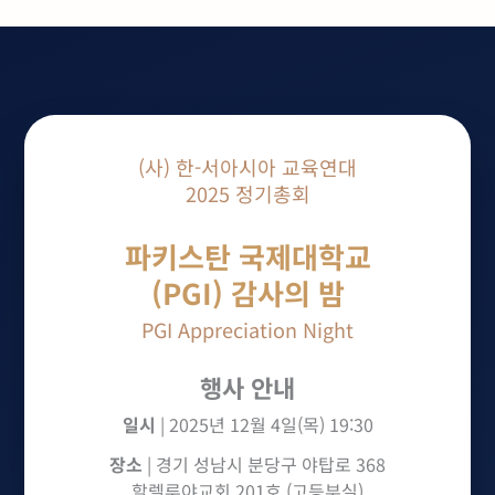
(사) 한-서아시아 교육연대
2025 정기총회
파키스탄 국제대학교
(PGI) 감사의 밤
PGI Appreciation Night
❄
행사 안내
일시
| 2025년 12월 4일(목) 19:30
장소
| 경기 성남시 분당구 야탑로 368
할렐루야교회 201호 (고등부실)