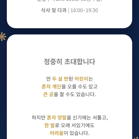
식사 및 다과
| 18:00–19:30
❋
정중히 초대합니다
❄
만
두 살 반
된
어린이
는
혼자 계단
을 오를 수도 있고
큰 공
을 찰 수도 있습니다.
하지만
혼자 양말
을 신기에는 서툴고,
한 발
로 오래 서있기에도
어려움
이 있습니다.