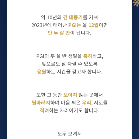
약 10년의
긴 태동기
를 거쳐
2023년에 태어난
PGI는
올
12월
이면
만 두 살 반
이 됩니다.
PGI의 두 살 반 생일을
축하
하고,
앞으로도 잘 자랄 수 있도록
응원
하는 시간을 갖고자 합니다.
또한 그 동안
보이지
않는 곳에서
뒷바라지
하며 마음 써온
우리
, 서로를
❄
격려
하는 자리이기도 합니다.
모두 오셔서